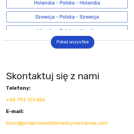
Holandia - Polska - Holandia
Szwecja - Polska - Szwecja
Irlandia - Polska - Irlandia
Pokaż wszystkie
Finlandia - Polska - Finlandia
Anglia - Polska - Anglia
Hiszpania - Polska - Hiszpania
Skontaktuj się z nami
Czechy - Polska - Czechy
Telefony:
+48 793 123 456
Dania - Polska - Dania
E-mail:
Włochy - Polska - Włochy
biuro@przeprowadzkimiedzynarodowe.com
Chorwacja - Polska - Chorwacja