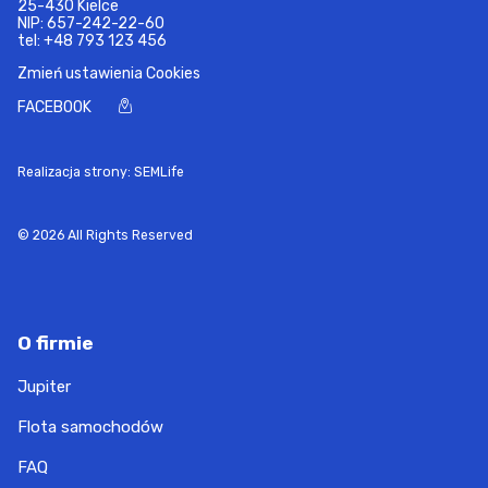
25-430 Kielce
NIP: 657-242-22-60
Litwa - Polska - Litwa
tel:
+48 793 123 456
Zmień ustawienia Cookies
Rumunia - Polska - Rumunia
FACEBOOK
Andora - Polska - Andora
Realizacja strony: SEMLife
Bułgaria - Polska - Bułgaria
Serbia - Polska - Serbia
© 2026 All Rights Reserved
Macedonia - Polska - Macedonia
Kosowo - Polska - Kosowo
O firmie
Jupiter
Białoruś - Polska - Białoruś
Flota samochodów
Cypr - Polska - Cypr
FAQ