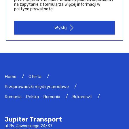
Słowenia - Polska - Słowenia
na zapytanie z formularza Więcej informacji w
polityce prywatności
Albania - Polska - Albania
Wyślij
Walia - Polska - Walia
Estonia - Polska - Estonia
Malta - Polska - Malta
Luksemburg - Polska - Luksemburg
Home
Oferta
Lichtenstein - Polska - Lichtenstein
Przeprowadzki międzynarodowe
Łotwa - Polska - Łotwa
Rumunia - Polska - Rumunia
Bukareszt
Turcja - Polska - Turcja
Jupiter Transport
Mołdawia - Polska - Mołdawia
ul. Bs. Jaworskiego 24/37