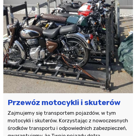
Przewóz motocykli i skuterów
Zajmujemy się transportem pojazdów, w tym
motocykli i skuterów. Korzystając z nowoczesnych
środków transportu i odpowiednich zabezpieczeń,
gwarantujemy, że Twoje pojazdy dotrą