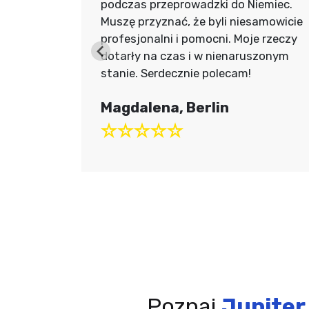
tepiany i
podczas przeprowadzki do Niemiec.
 i
Muszę przyznać, że byli niesamowicie
dotarły w
profesjonalni i pomocni. Moje rzeczy
firmie
dotarły na czas i w nienaruszonym
stanie. Serdecznie polecam!
Magdalena, Berlin
Poznaj
Jupiter