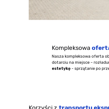
Kompleksowa
ofert
Nasza kompleksowa oferta obe
dotarciu na miejsce – rozładu
estetykę
- sprzątanie po prz
Korzyści z
transportu eks