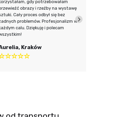
korzystałam, gdy potrzebowałam
przetrans
przewieźć obrazy i rzeźby na wystawę
to za grani
sztuki. Cały proces odbył się bez
zabezpiec
żadnych problemów. Profesjonalizm w
idealnym s
każdym calu. Dziękuję i polecam
Jupiter za
wszystkim!
Anna i 
Aurelia, Kraków
w od transportu