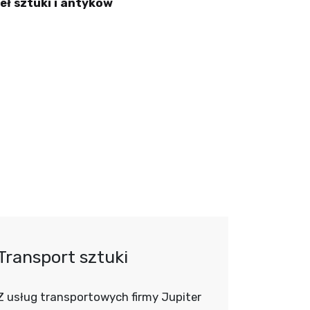
eł sztuki i antyków
Transport sztuki
Transp
Z usług transportowych firmy Jupiter
Nie mieliś