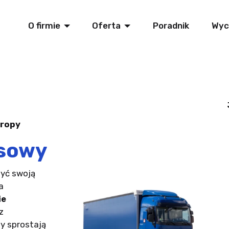
O firmie
Oferta
Poradnik
Wyc
uropy
sowy
zyć swoją
a
ie
z
y sprostają