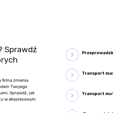
y? Sprawdź
Przeprowadzki 
órych
Transport ma
 firma zmienia
owodem Twojego
ami. Sprawdź, jak
Transport mot
tu w ekspresowym