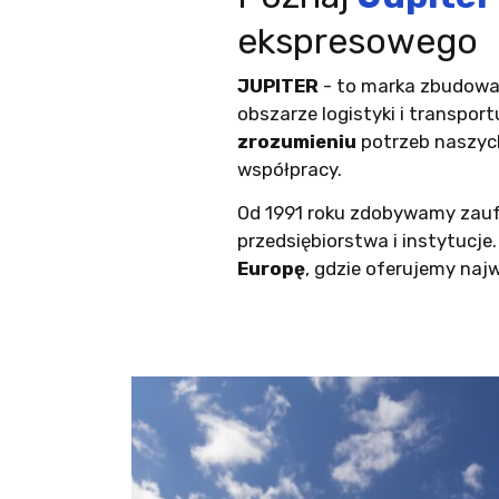
ekspresowego
JUPITER
- to marka zbudowan
obszarze logistyki i transpor
zrozumieniu
potrzeb naszych
współpracy.
Od 1991 roku zdobywamy zaufa
przedsiębiorstwa i instytucje.
Europę
, gdzie oferujemy naj