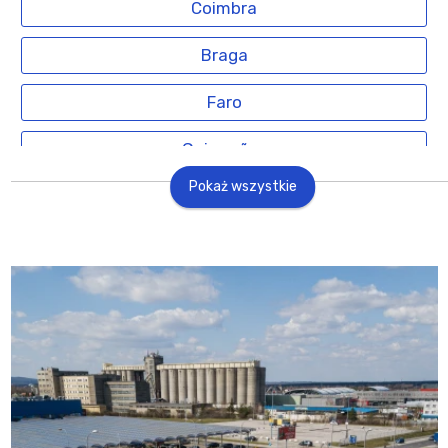
Coimbra
Braga
Faro
Guimarães
Pokaż wszystkie