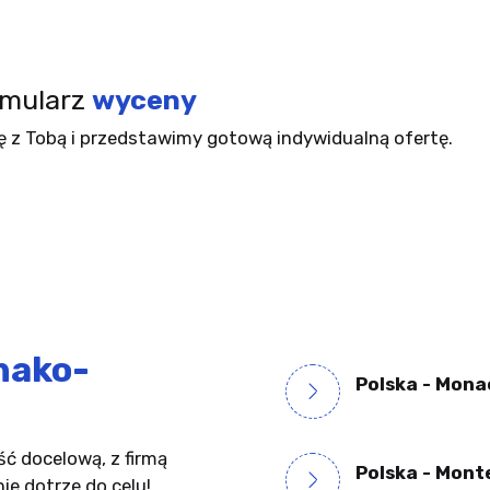
rmularz
wyceny
ę z Tobą i przedstawimy gotową indywidualną ofertę.
nako-
Polska - Mona
ć docelową, z firmą
Polska - Mont
ie dotrze do celu!