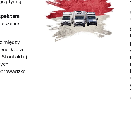
c płynną i
aspektem
ieczenie
z między
enę, która
 Skontaktuj
zych
zeprowadzkę