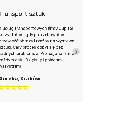
Transport sztuki
Transp
Z usług transportowych firmy Jupiter
Nie mieliś
korzystałam, gdy potrzebowałam
przetrans
przewieźć obrazy i rzeźby na wystawę
to za grani
sztuki. Cały proces odbył się bez
zabezpiec
żadnych problemów. Profesjonalizm w
idealnym s
każdym calu. Dziękuję i polecam
Jupiter za
wszystkim!
Anna i 
Aurelia, Kraków