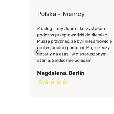
nów
Polska - Niemcy
piecznie
Z usług firmy Jupiter korzystałam
tepiany i
podczas przeprowadzki do Niemiec.
 i
Muszę przyznać, że byli niesamowicie
dotarły w
profesjonalni i pomocni. Moje rzeczy
firmie
dotarły na czas i w nienaruszonym
stanie. Serdecznie polecam!
Magdalena, Berlin