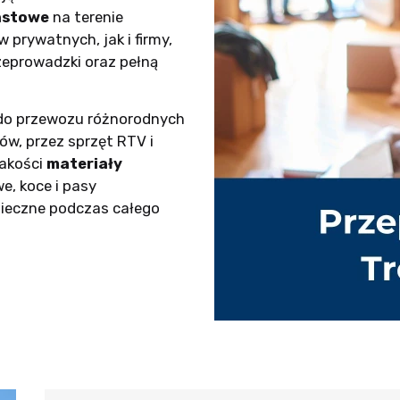
astowe
na terenie
prywatnych, jak i firmy,
eprowadzki oraz pełną
do przewozu różnorodnych
w, przez sprzęt RTV i
jakości
materiały
we, koce i pasy
pieczne podczas całego