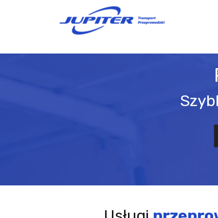
Szybk
Usługi
przepro