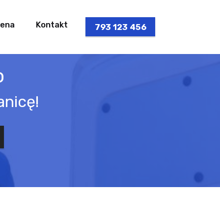
ena
Kontakt
793 123 456
o
anicę!