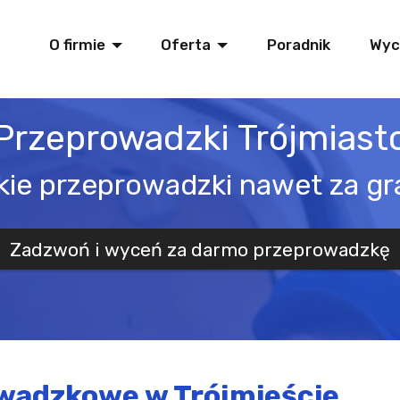
O firmie
Oferta
Poradnik
Wyc
Przeprowadzki Trójmiast
ie przeprowadzki nawet za gr
Zadzwoń i wyceń za darmo przeprowadzkę
wadzkowe w Trójmieście