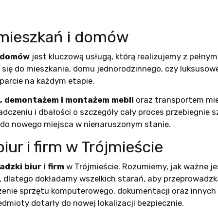
mieszkań i domów
i domów
jest kluczową usługą, którą realizujemy z pełn
z się do mieszkania, domu jednorodzinnego, czy luksuso
arcie na każdym etapie.
, demontażem i montażem mebli
oraz transportem mien
dczeniu i dbałości o szczegóły cały proces przebiegnie s
 do nowego miejsca w nienaruszonym stanie.
ur i firm w Trójmieście
dzki biur i firm
w Trójmieście. Rozumiemy, jak ważne je
a, dlatego dokładamy wszelkich starań, aby przeprowadzka
zenie sprzętu komputerowego, dokumentacji oraz innyc
dmioty dotarły do nowej lokalizacji bezpiecznie.