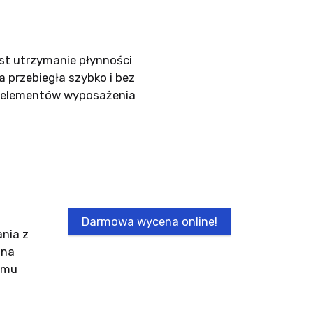
st utrzymanie płynności
 przebiegła szybko i bez
h elementów wyposażenia
Darmowa wycena online!
nia z
 na
temu