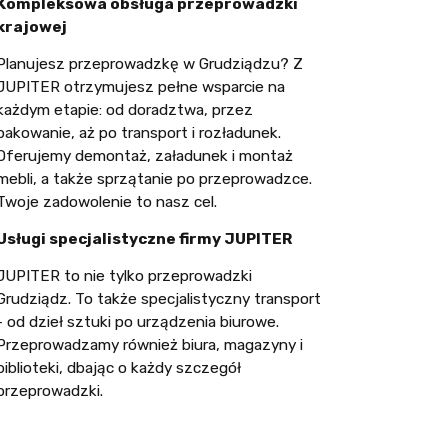
Kompleksowa obsługa przeprowadzki
krajowej
Planujesz przeprowadzkę w Grudziądzu? Z
JUPITER otrzymujesz pełne wsparcie na
każdym etapie: od doradztwa, przez
pakowanie, aż po transport i rozładunek.
Oferujemy demontaż, załadunek i montaż
mebli, a także sprzątanie po przeprowadzce.
Twoje zadowolenie to nasz cel.
Usługi specjalistyczne firmy JUPITER
JUPITER to nie tylko przeprowadzki
Grudziądz. To także specjalistyczny transport
- od dzieł sztuki po urządzenia biurowe.
Przeprowadzamy również biura, magazyny i
biblioteki, dbając o każdy szczegół
przeprowadzki.