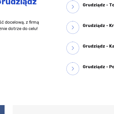
rudziądz
Grudziądz - T
ć docelową, z firmą
Grudziądz - K
ie dotrze do celu!
Grudziądz - K
Grudziądz - P