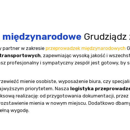
i międzynarodowe
Grudziądz 
y partner w zakresie
przeprowadzek międzynarodowych
G
 transportowych
, zapewniając wysoką jakość i wszech
asz profesjonalny i sympatyczny zespół jest gotowy, by
rzewieźć mienie osobiste, wyposażenie biura, czy specjal
najwyższym priorytetem. Nasza
logistyka przeprowadz
ksową realizację: od przygotowania dokumentacji, przez
i rozstawienie mienia w nowym miejscu. Dodatkowo dbamy
pełną wygodę.