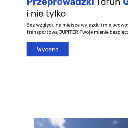
Przeprowadzki
Toruń
G
i nie tylko
Bez względu na miejsce wyjazdu i miejscowoś
transportową JUPITER Twoje mienie bezpieczn
Wycena