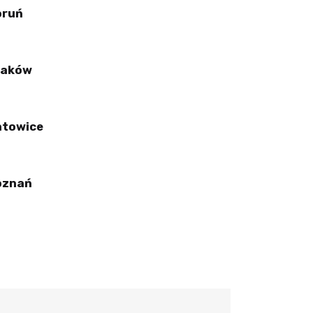
oruń
raków
atowice
oznań