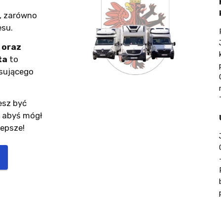
, zarówno
esu.
 oraz
ta
to
sującego
esz być
k abyś mógł
lepsze!