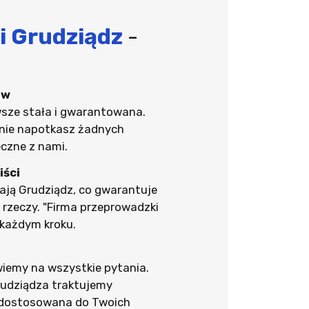
i Grudziądz
-
ów
wsze stała i gwarantowana.
nie napotkasz żadnych
eczne z nami.
iści
nają Grudziądz, co gwarantuje
 rzeczy. "Firma przeprowadzki
 każdym kroku.
wiemy na wszystkie pytania.
rudziądza traktujemy
a dostosowana do Twoich