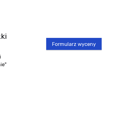
ki
Formularz wyceny
i
ie"