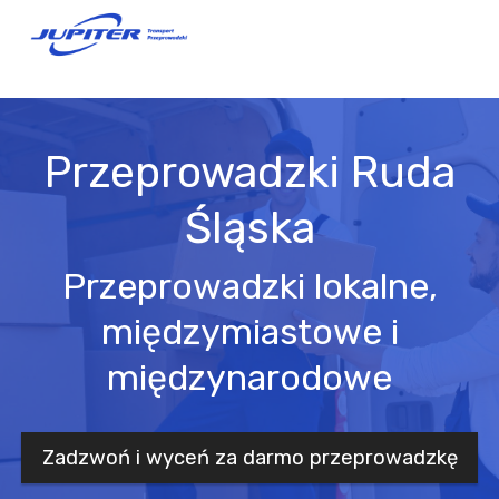
Przeprowadzki Ruda
Śląska
Przeprowadzki lokalne,
międzymiastowe i
międzynarodowe
Zadzwoń i wyceń za darmo przeprowadzkę