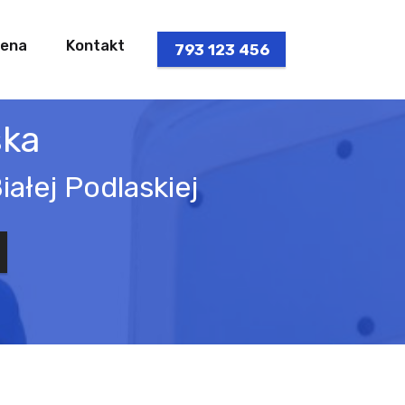
ena
Kontakt
793 123 456
ska
ałej Podlaskiej