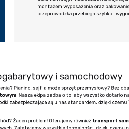
montażem wyposażenia oraz pakowaniem
przeprowadzka przebiega szybko i wygod
kogabarytowy i samochodowy
enia? Pianino, sejf, a może sprzęt przemysłowy? Bez ob
ytowym
. Nasza ekipa zadba o to, aby wszystko dotarło n
rodki zabezpieczające są u nas standardem, dzięki czemu
hód? Żaden problem! Oferujemy również
transport sa
ch. Załatwiamy wszystkie formalności, dzięki czemu os