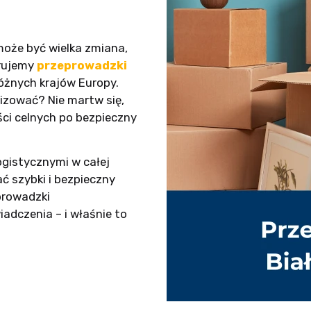
może być wielka zmiana,
erujemy
przeprowadzki
różnych krajów Europy.
izować? Nie martw się,
ci celnych po bezpieczny
ogistycznymi w całej
ć szybki i bezpieczny
eprowadzki
dczenia – i właśnie to