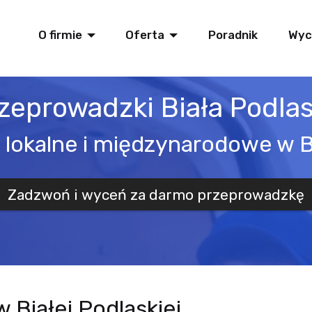
O firmie
Oferta
Poradnik
Wyc
zeprowadzki Biała Podla
lokalne i międzynarodowe w Bi
Zadzwoń i wyceń za darmo przeprowadzkę
 Białej Podlaskiej