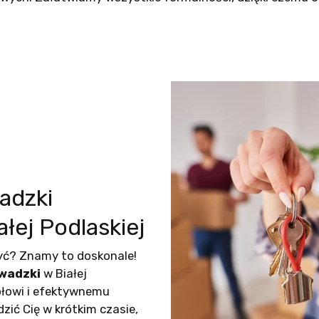
adzki
ej Podlaskiej
być? Znamy to doskonale!
wadzki
w Białej
ołowi i efektywnemu
ić Cię w krótkim czasie,