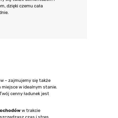
, dzięki czemu cała
nie.
aw – zajmujemy się także
a miejsce w idealnym stanie.
 Twój cenny ładunek jest
mochodów
w trakcie
zczędzasz czas i stres.