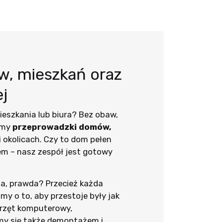
, mieszkań oraz
ej
eszkania lub biura? Bez obaw,
emy
przeprowadzki domów,
 i okolicach. Czy to dom pełen
em – nasz zespół jest gotowy
a, prawda? Przecież każda
my o to, aby przestoje były jak
przęt komputerowy,
my się także demontażem i