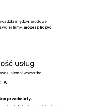
prowadzki międzynarodowe.
swojej firmy,
możesz liczyć
ość usług
zewozi niemal wszystko:
RTV,
atne przedmioty,