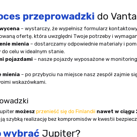
oces przeprowadzki
do Vanta
 wycena
– wystarczy, że wypełnisz formularz kontaktowy 
owaną ofertę, która uwzględni Twoje potrzeby i wymagan
enie mienia
– dostarczamy odpowiednie materiały i po
 do celu w idealnym stanie.
i pojazdami
– nasze pojazdy wyposażone w monitoring
e mienia
– po przybyciu na miejsce nasz zespół zajmie si
woimi wskazówkami.
owadzki
upiter
możesz
przenieść się do Finlandii
nawet w ciągu 
ją szybką realizację bez kompromisów w kwestii bezpiec
o wybrać
Jupiter?