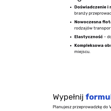
Doświadczenie i
branży przeprowa
Nowoczesna flot
rodzajów transpor
Elastyczność
– d
Kompleksowa ob
miejscu.
Wypełnij
formu
Planujesz przeprowadzkę do