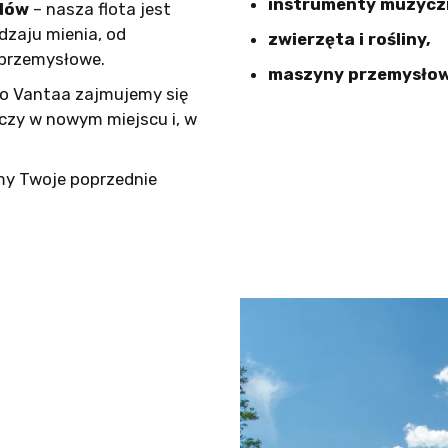
instrumenty muzyczne
zdów
– nasza flota jest
zaju mienia, od
zwierzęta i rośliny,
przemysłowe.
maszyny przemysłow
do Vantaa zajmujemy się
czy w nowym miejscu i, w
my Twoje poprzednie