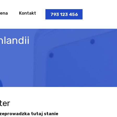
ena
Kontakt
793 123 456
landii
ter
przeprowadzka tutaj stanie