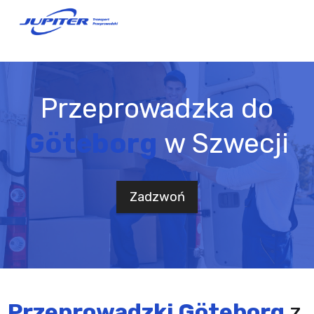
Przeprowadzka do
Göteborg
w Szwecji
Zadzwoń
Przeprowadzki Göteborg
z