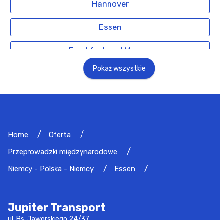
Hannover
Essen
Frankfurt nad Menem
Pokaż wszystkie
Bonn
Norymberga
Hamburg
Home
Oferta
Drezno
Przeprowadzki międzynarodowe
Duisburga
Niemcy - Polska - Niemcy
Essen
Lipsk
Jupiter Transport
ul. Bs. Jaworskiego 24/37