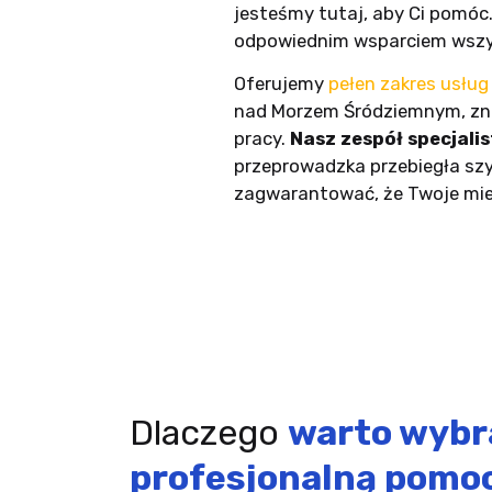
jesteśmy tutaj, aby Ci pomóc
odpowiednim wsparciem wszyst
Oferujemy
pełen zakres usłu
nad Morzem Śródziemnym, znane
pracy.
Nasz zespół specjali
przeprowadzka przebiegła sz
zagwarantować, że Twoje mien
Dlaczego
warto wybr
profesjonalną pomo