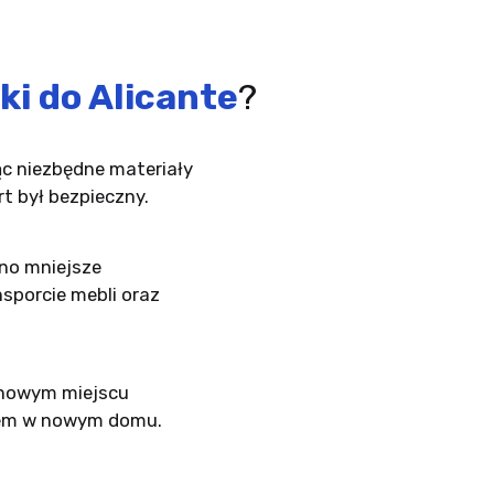
i do Alicante
?
c niezbędne materiały
t był bezpieczny.
no mniejsze
nsporcie mebli oraz
 nowym miejscu
rtem w nowym domu.