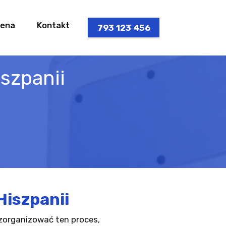
ena
Kontakt
793 123 456
szpanii
Hiszpanii
j zorganizować ten proces,