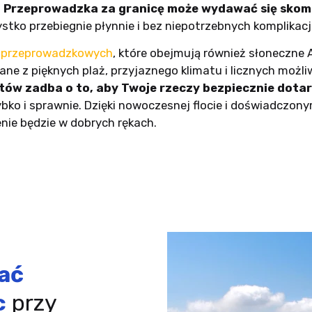
.
Przeprowadzka za granicę może wydawać się sko
ko przebiegnie płynnie i bez niepotrzebnych komplikacji
g przeprowadzkowych
, które obejmują również słoneczne 
 z pięknych plaż, przyjaznego klimatu i licznych możliw
stów zadba o to, aby Twoje rzeczy bezpiecznie dotar
ybko i sprawnie. Dzięki nowoczesnej flocie i doświadcz
ie będzie w dobrych rękach.
ać
c
przy