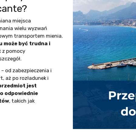
cante?
miana miejsca
onania wielu wyzwań
owym transportem mienia.
u może być trudna i
ć z pomocy
szczegół.
– od zabezpieczenia i
, aż po rozładunek i
rzedmiot jest
ą o odpowiednie
otów
, takich jak