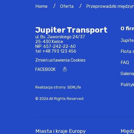
Home
Oferta
Przeprowadzki między
Jupiter Transport
O fir
ul. Bs. Jaworskiego 24/37
Jupite
25-430 Kielce
NIP: 657-242-22-60
tel:
+48 793 123 456
Flota
Zmień ustawienia Cookies
FAQ
FACEBOOK
Galeria
Polity
Realizacja strony: SEMLife
© 2026 All Rights Reserved
Miasta i kraje Europy
Międ