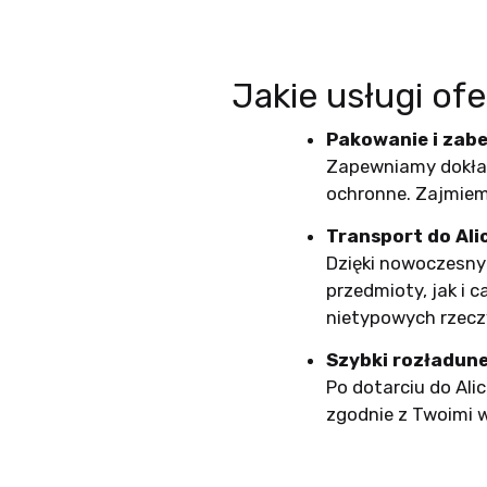
Jakie usługi o
Pakowanie i zabe
Zapewniamy dokład
ochronne. Zajmiem
Transport do Al
Dzięki nowoczesn
przedmioty, jak i 
nietypowych rzeczy
Szybki rozładune
Po dotarciu do Al
zgodnie z Twoimi 