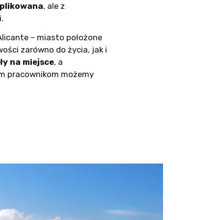
mplikowana
, ale z
.
Alicante – miasto położone
ości zarówno do życia, jak i
ły na miejsce
, a
onym pracownikom możemy