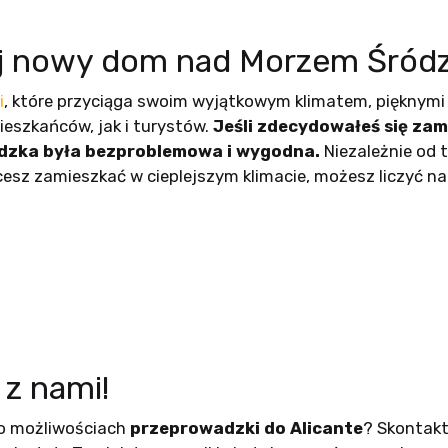
j nowy dom nad Morzem Śró
i
, które przyciąga swoim wyjątkowym klimatem, pięknymi
eszkańców, jak i turystów.
Jeśli zdecydowałeś się zam
adzka była bezproblemowa i wygodna.
Niezależnie od 
cesz zamieszkać w cieplejszym klimacie, możesz liczyć 
z nami!
 o możliwościach
przeprowadzki do Alicante
? Skontaktu