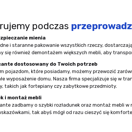
ferujemy podczas
przeprowadzk
zpieczanie mienia
ne i staranne pakowanie wszystkich rzeczy, dostarczają
y się również demontażem większych mebli, aby transpor
icante dostosowany do Twoich potrzeb
ym pojazdom, które posiadamy, możemy przewozić zarów
całe wyposażenie domu. Nasza firma specjalizuje się w tra
, takich jak fortepiany czy zabytkowe przedmioty.
k i montaż mebli
icante zadbamy o szybki rozładunek oraz montaż mebli w
wskazówkami, tak abyś mógł od razu cieszyć się komfo