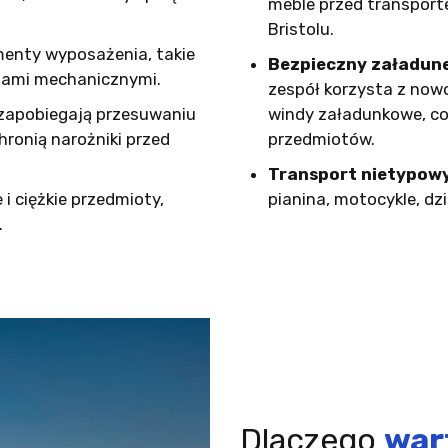
meble przed transport
Bristolu.
menty wyposażenia, takie
Bezpieczny załadune
niami mechanicznymi.
zespół korzysta z no
zapobiegają przesuwaniu
windy załadunkowe, co
hronią narożniki przed
przedmiotów.
Transport nietypow
 i ciężkie przedmioty,
pianina, motocykle, dzi
.
Dlaczego
war