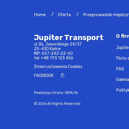
Home
Oferta
Przeprowadzki między
Jupiter Transport
O fir
ul. Bs. Jaworskiego 24/37
Jupite
25-430 Kielce
NIP: 657-242-22-60
tel:
+48 793 123 456
Flota
Zmień ustawienia Cookies
FAQ
FACEBOOK
Galeria
Polity
Realizacja strony: SEMLife
© 2026 All Rights Reserved