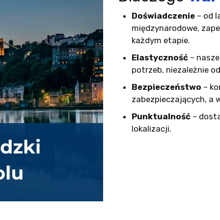
Doświadczenie
– od l
międzynarodowe, zapew
każdym etapie.
Elastyczność
– nasze
potrzeb, niezależnie o
Bezpieczeństwo
– ko
zabezpieczających, a 
Punktualność
– dosta
lokalizacji.