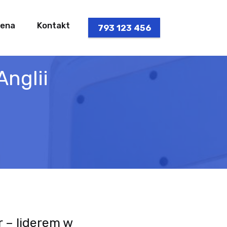
ena
Kontakt
793 123 456
Anglii
r – liderem w