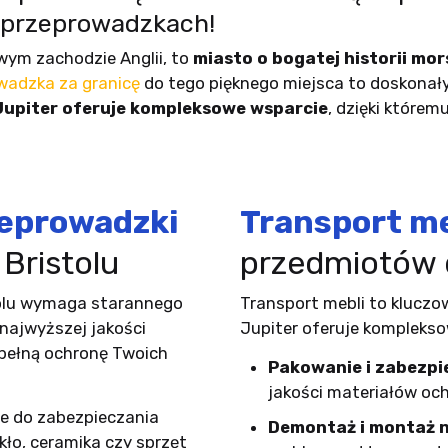
przeprowadzkach!
wym zachodzie Anglii, to
miasto o bogatej historii mor
wadzka za granicę
do tego pięknego miejsca to doskonał
Jupiter oferuje kompleksowe wsparcie
, dzięki którem
eprowadzki
Transport me
Bristolu
przedmiotów d
olu wymaga starannego
Transport mebli to kluczo
najwyższej jakości
Jupiter oferuje komplekso
 pełną ochronę Twoich
Pakowanie i zabezpi
jakości materiałów oc
e do zabezpieczania
Demontaż i montaż n
kło, ceramika czy sprzęt