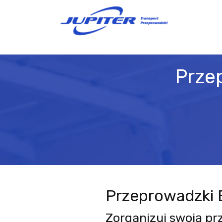
Przep
Przeprowadzki B
Zorganizuj swoją pr