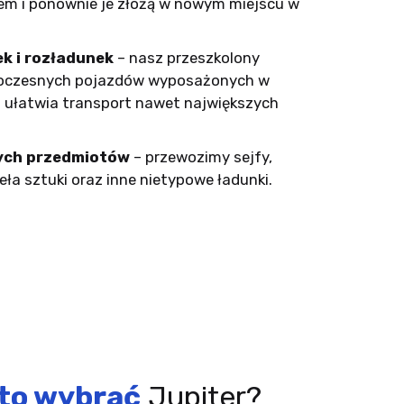
em i ponownie je złożą w nowym miejscu w
k i rozładunek
– nasz przeszkolony
woczesnych pojazdów wyposażonych w
 ułatwia transport nawet największych
ych przedmiotów
– przewozimy sejfy,
eła sztuki oraz inne nietypowe ładunki.
to wybrać
Jupiter?