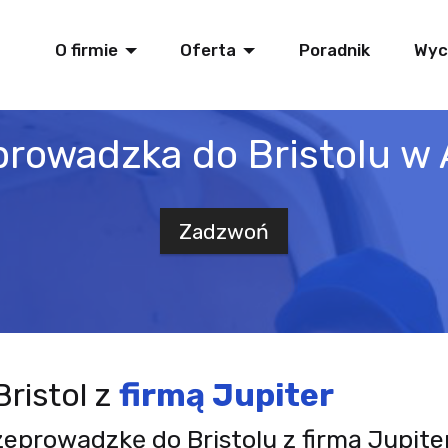
O firmie
Oferta
Poradnik
Wyc
rowadzka do Bristolu w 
Zadzwoń
ristol z
firmą Jupiter
zeprowadzkę do Bristolu z firmą Jupite