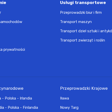
mie
Usługi transportowe
r
Przeprowadzki biur i firm
 samochodów
Transport maszyn
Transport dzieł sztuki i antyk
Transport zwierząt i roślin
ka prywatności
zynarodowe
Przeprowadzki Krajowe
a - Polska - Irlandia
Iława
dia - Polska - Finlandia
Nowy Targ