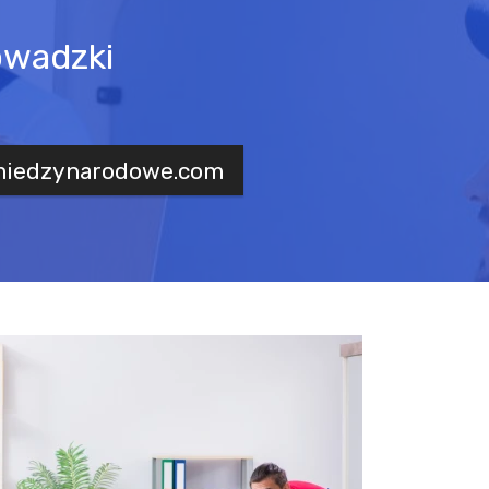
owadzki
miedzynarodowe.com