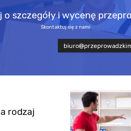
j o szczegóły i wycenę przepr
Skontaktuj się z nami
biuro@przeprowadzki
a rodzaj