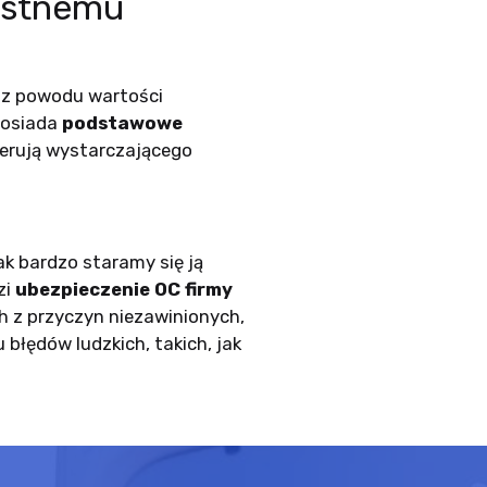
zystnemu
e z powodu wartości
posiada
podstawowe
oferują wystarczającego
k bardzo staramy się ją
zi
ubezpieczenie OC firmy
h z przyczyn niezawinionych,
błędów ludzkich, takich, jak