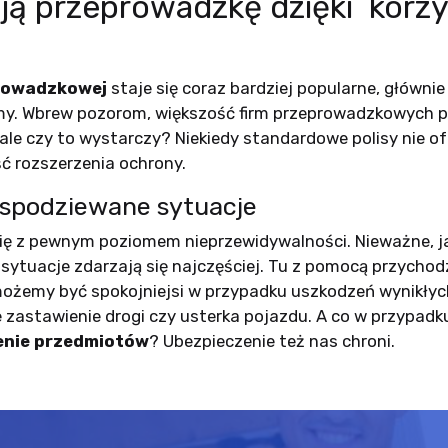
ją przeprowadzkę dzięki kor
prowadzkowej
staje się coraz bardziej popularne, główni
my. Wbrew pozorom, większość firm przeprowadzkowych 
 ale czy to wystarczy? Niekiedy standardowe polisy nie 
ść rozszerzenia ochrony.
espodziewane sytuacje
ę z pewnym poziomem nieprzewidywalności. Nieważne, ja
sytuacje zdarzają się najczęściej. Tu z pomocą przychod
 możemy być spokojniejsi w przypadku uszkodzeń wynikłyc
zastawienie drogi czy usterka pojazdu. A co w przypadku 
enie przedmiotów
? Ubezpieczenie też nas chroni.