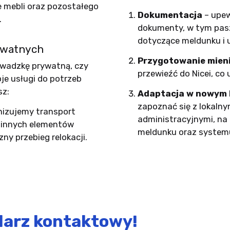
e mebli oraz pozostałego
Dokumentacja
– upew
.
dokumenty, w tym pas
dotyczące meldunku i 
rywatnych
Przygotowanie mien
rowadzkę prywatną, czy
przewieźć do Nicei, co
je usługi do potrzeb
sz:
Adaptacja w nowym 
zapoznać się z lokaln
nizujemy transport
administracyjnymi, na
 innych elementów
meldunku oraz system
ny przebieg relokacji.
larz kontaktowy!