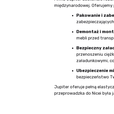
międzynarodowej. Oferujemy p
Pakowanie i zabe
zabezpieczających,
Demontaż i mont
mebli przed tran
Bezpieczny zała
przenoszeniu cięż
załadunkowymi, co
Ubezpieczenie m
bezpieczeństwo Tw
Jupiter oferuje pełną elasty
przeprowadzka do Nicei była 