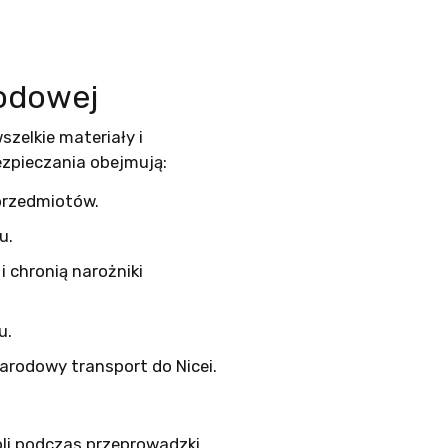
odowej
elkie materiały i
zpieczania obejmują:
przedmiotów.
u.
 chronią narożniki
u.
rodowy transport do Nicei.
bli podczas przeprowadzki