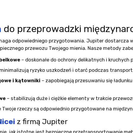
a
do przeprowadzki międzynar
ga odpowiedniego przygotowania. Jupiter dostarcza wsz
zpiecznego przewozu Twojego mienia. Nasze metody zabe
ąbelkowe
– doskonałe do ochrony delikatnych i kruchych 
minimalizują ryzyko uszkodzeń i otarć podczas transport
owe i kątowniki
– zapobiegają przesuwaniu się ładunku i
we
– stabilizują duże i ciężkie elementy w trakcie przewoz
e Twoje rzeczy są odpowiednio przygotowane na międzyna
Nicei
z firmą Jupiter
mie, jak istotne jest bezpieczne przetransportowanie me