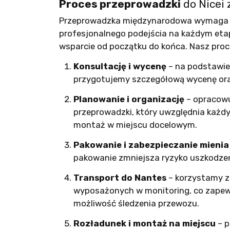
Proces przeprowadzki
do Nicei 
Przeprowadzka międzynarodowa wymaga do
profesjonalnego podejścia na każdym etap
wsparcie od początku do końca. Nasz proc
Konsultację i wycenę
– na podstawi
przygotujemy szczegółową wycenę ora
Planowanie i organizację
– opracow
przeprowadzki, który uwzględnia każd
montaż w miejscu docelowym.
Pakowanie i zabezpieczanie mienia
pakowanie zmniejsza ryzyko uszkodze
Transport do Nantes
– korzystamy 
wyposażonych w monitoring, co zapew
możliwość śledzenia przewozu.
Rozładunek i montaż na miejscu
– p