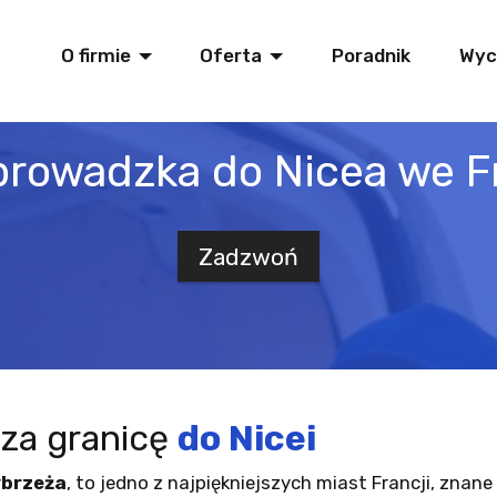
O firmie
Oferta
Poradnik
Wyc
prowadzka do Nicea we Fr
Zadzwoń
za granicę
do Nicei
ybrzeża
, to jedno z najpiękniejszych miast Francji, znan