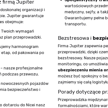
z firmą Jupiter
wartościowych przedmio
skonałej organizacji i
medyczny, sejfy, a tak
ie. Jupiter gwarantuje
Gwarantujemy pełne b
es obejmuje:
transportu.
e Twoich wymagań
z plan przeprowadzki.
Bezstresowa i
bezpi
Firma Jupiter zapewnia pe
ujemy harmonogram
przeprowadzki, dzięki czem
y etap, od pakowania po
bezstresowy. Nasze poja
monitoringu, co umożliwia
– nasze profesjonalne
ubezpieczeniu mienia o
ń podczas przewozu.
możesz być spokojny o be
zajmiemy się całą logistyk
z nowoczesnych pojazdów
nia bezpieczeństwo i
Porady dotyczące pr
Przeprowadzka międzynarod
o dotarciu do Nicei nasz
formalnościami, które wa