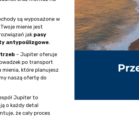
ochody są wyposażone w
Twoje mienie jest
 rozwiązań jak
pasy
ty antypoślizgowe
.
otrzeb
– Jupiter oferuje
rowadzek po transport
u mienia, które planujesz
my naszą ofertę do
espół Jupiter to
ają o każdy detal
tuje, że cały proces