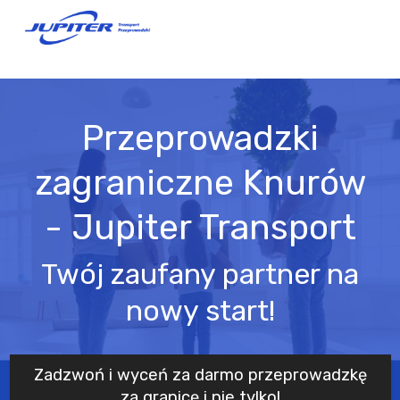
Przeprowadzki
zagraniczne Knurów
- Jupiter Transport
Twój zaufany partner na
nowy start!
Zadzwoń i wyceń za darmo przeprowadzkę
za granicę i nie tylko!