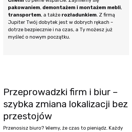
Chełm
to pełne wsparcie. Zajmiemy się
pakowaniem
,
demontażem i montażem mebli
,
transportem
, a także
rozładunkiem
. Z firmą
Jupiter Twój dobytek jest w dobrych rękach –
dotrze bezpiecznie i na czas, a Ty możesz już
myśleć o nowym początku.
Przeprowadzki firm i biur –
szybka zmiana lokalizacji bez
przestojów
Przenosisz biuro? Wiemy, że czas to pieniądz. Każdy